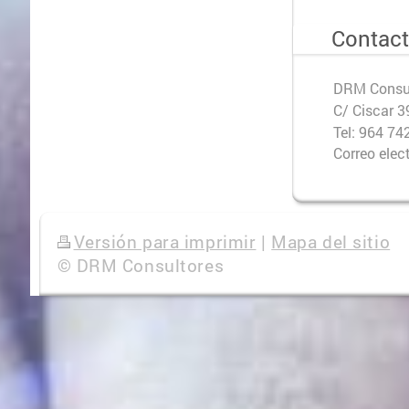
Contac
DRM Consu
C/ Ciscar 3
Tel: 964 74
Correo ele
Versión para imprimir
|
Mapa del sitio
© DRM Consultores