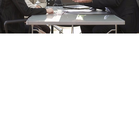
la experiencia y los conocimientos de expertos en la materia.
ninguna compañía telefónica, todo lo contrario, colaboramos
a nivel nacional. Por lo tanto le brindamos la posibilidad de ha
sin compromiso, asesorándole con qué compañia su negocio pod
 todos los trámites para que usted no tenga que preocuparse
ración acerca de
nuestros servicios
contacte con nosotros a tr