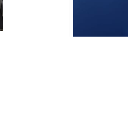
 con prácticamente todos
cerle un estudio
ría ahorrar en costes o
 absolutamente de nada,
avés de nuestro
formulario