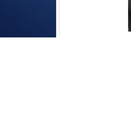
Un asesoramiento basado en 
En DRM no trabajamos para 
los operadores que trabajan 
personalizado, sin coste y 
mejorar en servicios.
Nosotros nos encargamos de
únicamente de su negocio.
Para cualquier duda o acla
de contacto
.